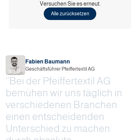
Versuchen Sie es erneut.
Alle zurücksetzen
Fabien Baumann
Geschäftsführer Pfeiffertextil AG
‘
’
B
e
i
d
e
r
P
f
e
i
f
f
e
r
t
e
x
t
i
l
A
G
b
e
m
ü
h
e
n
w
i
r
u
n
s
t
ä
g
l
i
c
h
i
n
v
e
r
s
c
h
i
e
d
e
n
e
n
B
r
a
n
c
h
e
n
e
i
n
e
n
e
n
t
s
c
h
e
i
d
e
n
d
e
n
U
n
t
e
r
s
c
h
i
e
d
z
u
m
a
c
h
e
n