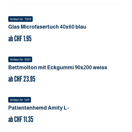
Artikel-Nr.
7009
Glas Microfasertuch
40x60
blau
ab CHF
1.95
Artikel-Nr.
9591
Bettmolton mit Eckgummi
90x200
weiss
ab CHF
23.95
Artikel-Nr.
549
Patientenhemd Amity
L
-
ab CHF
11.35