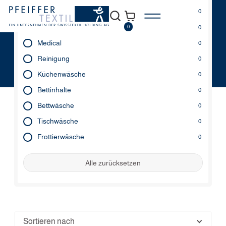
All
0
Musterprodukte
0
0
Medical
0
Reinigung
0
Küchenwäsche
0
Bettinhalte
0
Bettwäsche
0
Tischwäsche
0
Frottierwäsche
0
Alle zurücksetzen
Sortieren nach