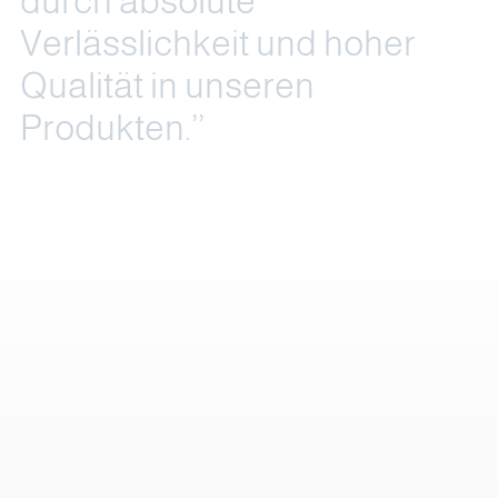
d
u
r
c
h
a
b
s
o
l
u
t
e
V
e
r
l
ä
s
s
l
i
c
h
k
e
i
t
u
n
d
h
o
h
e
r
Q
u
a
l
i
t
ä
t
i
n
u
n
s
e
r
e
n
P
r
o
d
u
k
t
e
n
.
’
’
Institution