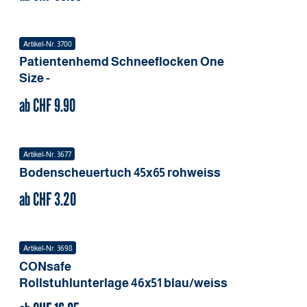
Artikel-Nr.
3700
Patientenhemd Schneeflocken
One
Size
-
ab CHF
9.90
Artikel-Nr.
3677
Bodenscheuertuch
45x65
rohweiss
ab CHF
3.20
Artikel-Nr.
3698
CONsafe
Rollstuhlunterlage
46x51
blau/weiss