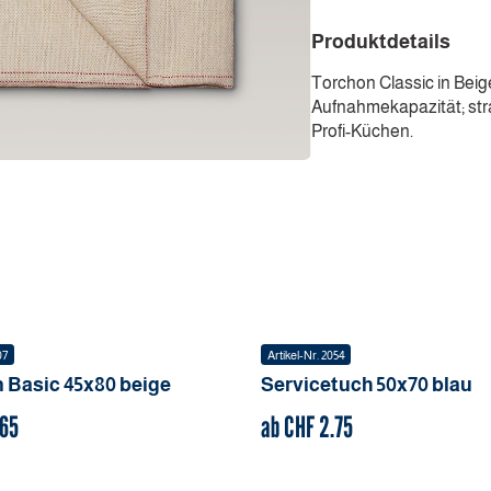
Produktdetails
Torchon Classic in Beig
Aufnahmekapazität; stra
Profi-Küchen.
07
Artikel-Nr.
2054
 Basic
45x80
beige
Servicetuch
50x70
blau
.65
ab CHF
2.75