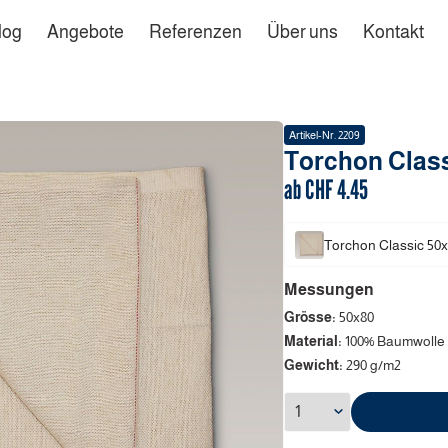
log
Angebote
Referenzen
Über uns
Kontakt
Artikel-Nr.
2209
Torchon Clas
ab CHF
4.45
Torchon Classic
50x
Messungen
Grösse:
50x80
Material:
100% Baumwolle
Gewicht:
290 g/m2