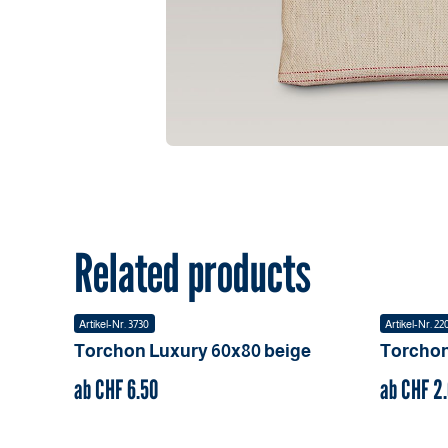
Related products
Artikel-Nr.
3730
Artikel-Nr.
22
Torchon Luxury
60x80
beige
Torchon
ab CHF
6.50
ab CHF
2