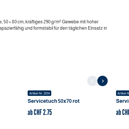
e, 50 × 80 cm, kräftiges 290 g/m² Gewebe mit hoher
pazierfähig und formstabil für den täglichen Einsatz in
Artikel-Nr.
2054
Artikel-N
Servicetuch
50x70
rot
Serv
ab CHF
2.75
ab CH