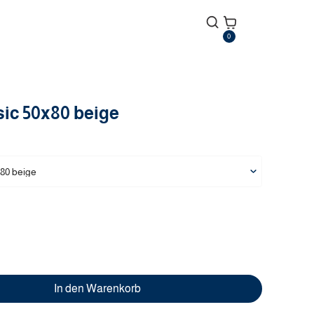
0
sic
50x80
beige
80
beige
In den Warenkorb