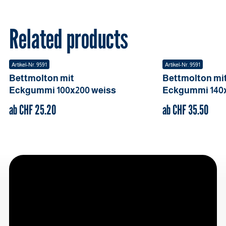
Related products
Artikel-Nr.
9591
Artikel-Nr.
9591
Bettmolton mit
Bettmolton mi
Eckgummi
100x200
weiss
Eckgummi
140
ab CHF
25.20
ab CHF
35.50