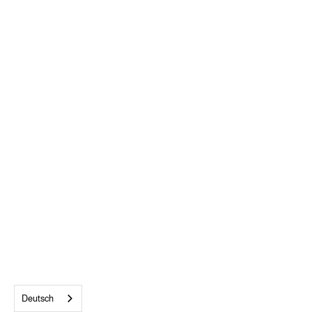
ALLE AKZEPTIEREN
Deutsch