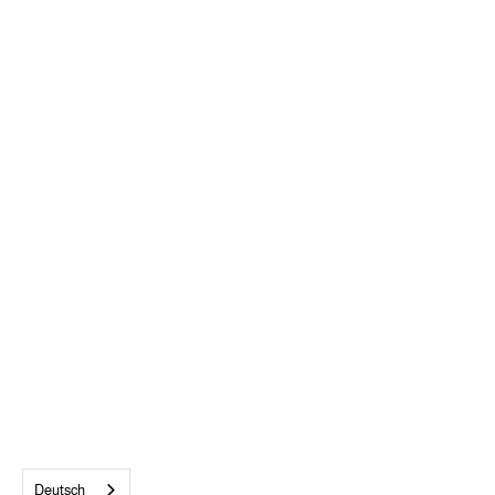
ALLE AKZEPTIEREN
Deutsch