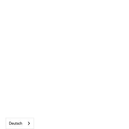
ALLE AKZEPTIEREN
Deutsch