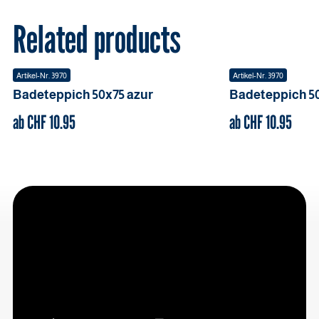
Related products
Artikel-Nr.
3970
Artikel-Nr.
3970
Badeteppich
50x75
azur
Badeteppich
5
ab CHF
10.95
ab CHF
10.95