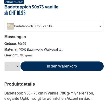
Artikel-Nr.
3970
Badeteppich
50x75
vanille
ab CHF
10.95
Badeteppich
50x75
vanille
Messungen
Grösse:
50x75
Material:
100% Baumwolle Walkqualität
Gewicht:
780 g/m2
In den Warenkorb
Produktdetails
Badeteppich 50 × 75 cm in Vanille, 780 g/m²; heller Ton,
elegante Optik – sorgt für wohnlichen Akzent im Bad.