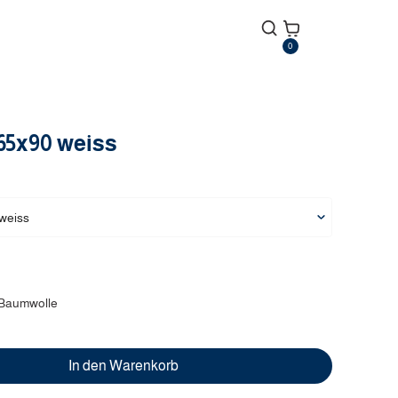
0
65x90
weiss
weiss
Baumwolle
In den Warenkorb