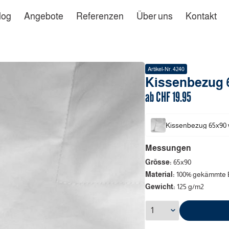
log
Angebote
Referenzen
Über uns
Kontakt
Artikel-Nr.
4240
Kissenbezug
ab CHF
19.95
Kissenbezug
65x90
Messungen
Grösse:
65x90
Material:
100% gekämmte 
Gewicht:
125 g/m2