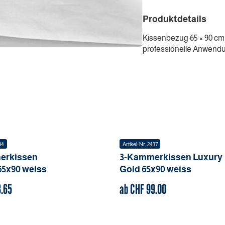
Produktdetails
Kissenbezug 65 × 90 cm i
professionelle Anwendun
34
Artikel-Nr.
2437
erkissen
3-Kammerkissen Luxury
65x90
weiss
Gold
65x90
weiss
8.65
ab CHF
99.00