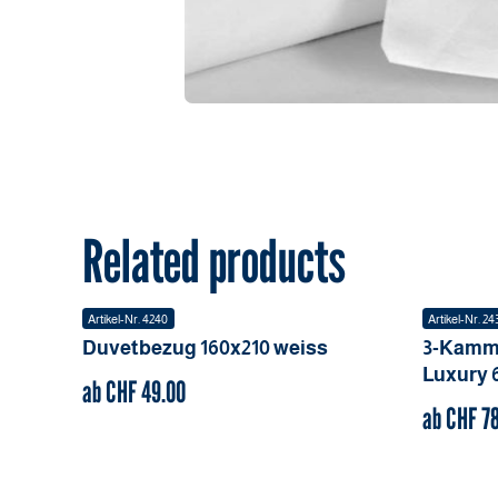
Related products
Artikel-Nr.
4240
Artikel-Nr.
24
Duvetbezug
160x210
weiss
3-Kamm
Luxury
ab CHF
49.00
ab CHF
7