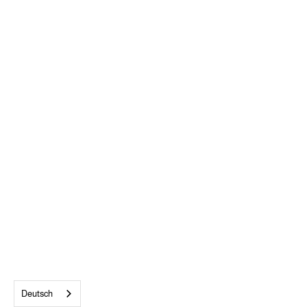
ALLE AKZEPTIEREN
Deutsch