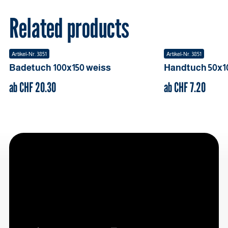
Related products
Artikel-Nr.
3851
Artikel-Nr.
3851
Badetuch
100x150
weiss
Handtuch
50x1
ab CHF
20.30
ab CHF
7.20