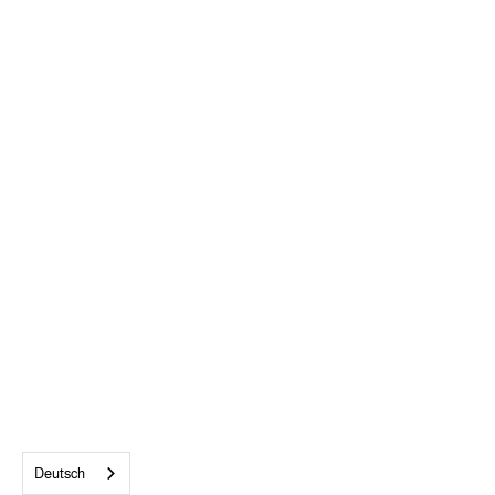
ALLE AKZEPTIEREN
Deutsch