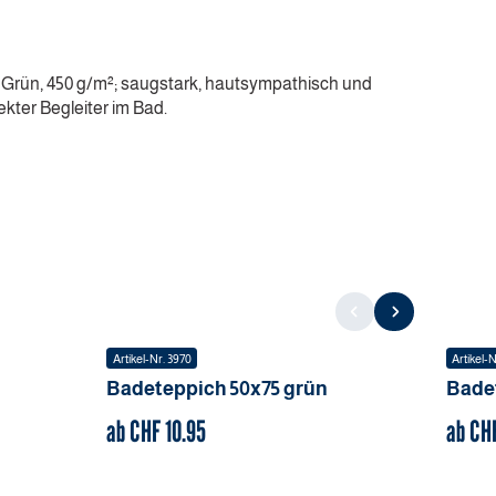
n Grün, 450 g/m²; saugstark, hautsympathisch und
ekter Begleiter im Bad.
Artikel-Nr.
3970
Artikel-N
Badeteppich
50x75
grün
Bade
ab CHF
10.95
ab CH