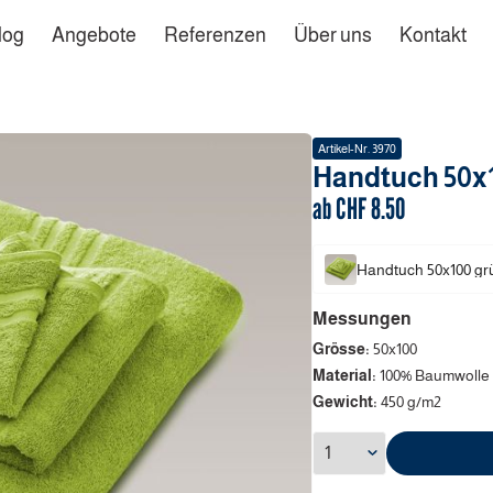
log
Angebote
Referenzen
Über uns
Kontakt
Artikel-Nr.
3970
Handtuch
50x
ab CHF
8.50
Handtuch
50x100
gr
Messungen
Grösse:
50x100
Material:
100% Baumwolle 
Gewicht:
450 g/m2