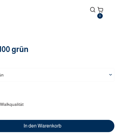
0
100
grün
ün
Walkqualität
In den Warenkorb