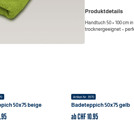
Produktdetails
Handtuch 50 × 100 cm i
trocknergeeignet – perf
70
Artikel-Nr.
3970
ppich
50x75
beige
Badeteppich
50x75
gelb
.95
ab CHF
10.95