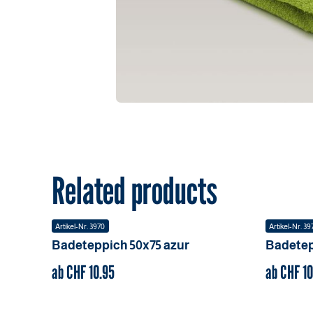
Related products
Artikel-Nr.
3970
Artikel-Nr.
39
Badeteppich
50x75
azur
Badete
ab CHF
10.95
ab CHF
10