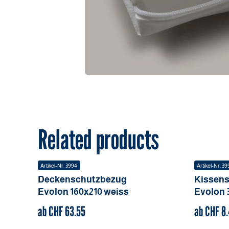
Related products
Artikel-Nr.
3994
Artikel-Nr.
39
Deckenschutzbezug
Kissen
Evolon
160x210
weiss
Evolon
ab CHF
63.55
ab CHF
8