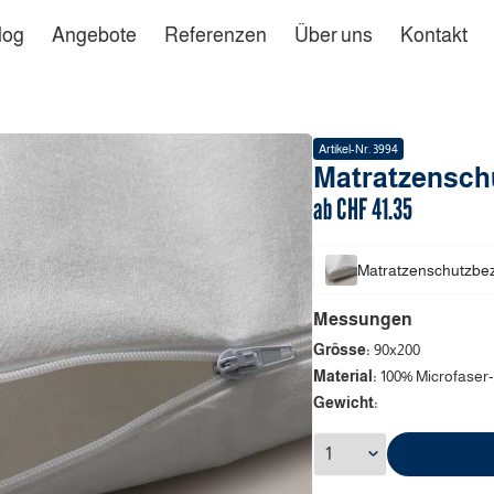
log
Angebote
Referenzen
Über uns
Kontakt
Artikel-Nr.
3994
Matratzensch
ab CHF
41.35
Matratzenschutzbe
Messungen
Grösse:
90x200
Material:
100% Microfaser-
Gewicht: