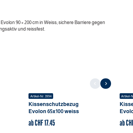
volon 90 × 200 cm in Weiss; sichere Barriere gegen
ngsaktiv und reissfest.
Artikel-Nr.
3994
Artikel-N
Kissenschutzbezug
Kiss
Evolon
65x100
weiss
Evol
ab CHF
17.45
ab CH