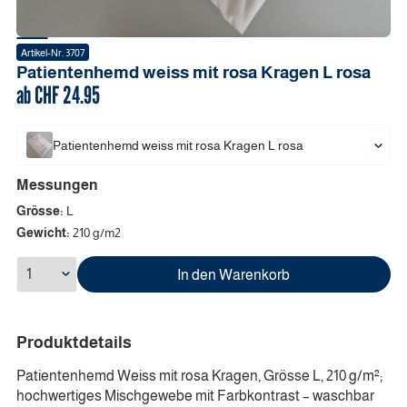
Artikel-Nr.
3707
Patientenhemd weiss mit rosa Kragen
L
rosa
ab CHF
24.95
Patientenhemd weiss mit rosa Kragen
L
rosa
Messungen
Grösse:
L
Gewicht:
210 g/m2
In den Warenkorb
Produktdetails
Patientenhemd Weiss mit rosa Kragen, Grösse L, 210 g/m²;
hochwertiges Mischgewebe mit Farbkontrast – waschbar