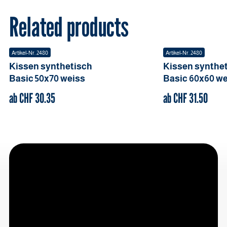
Related products
Artikel-Nr.
2480
Artikel-Nr.
2480
Kissen synthetisch
Kissen synthe
Basic
50x70
weiss
Basic
60x60
we
ab CHF
30.35
ab CHF
31.50