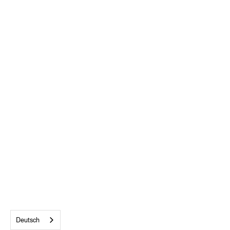
ALLE AKZEPTIEREN
Deutsch